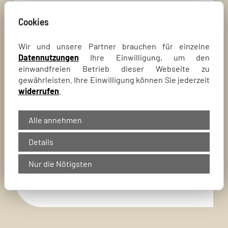
Skizze bis zur letzten Pflanze –
zuverlässig, transparent und mit
Cookies
viel Leidenschaft für grüne
Lebensräume.
Wir und unsere Partner brauchen für einzelne
Datennutzungen
Ihre Einwilligung, um den
Mit Leidenschaft, Erfahrung und
einwandfreien Betrieb dieser Webseite zu
gewährleisten. Ihre Einwilligung können Sie jederzeit
Liebe zum Detail gestalten wir
widerrufen
.
Ihren Garten so, dass er vom
ersten Tag an begeistert –
ästhetisch, funktional und
Alle annehmen
dauerhaft schön.
Details
Unser Ziel:
Ein Garten, der
Nur die Nötigsten
begeistert und bleibt.