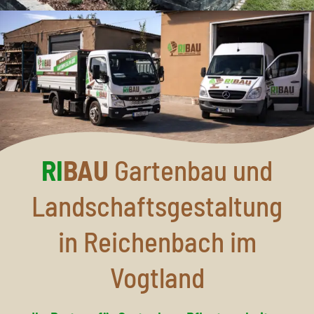
RI
BAU
Gartenbau und
Landschaftsgestaltung
in Reichenbach im
Vogtland