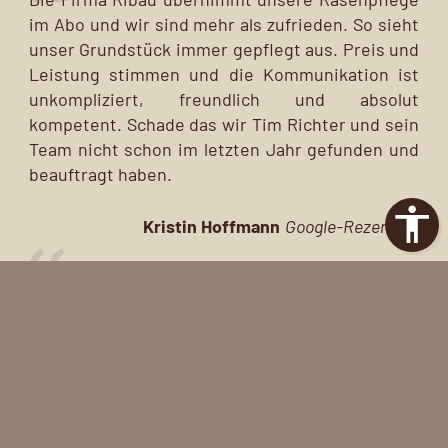
im Abo und wir sind mehr als zufrieden. So sieht
unser Grundstück immer gepflegt aus. Preis und
Leistung stimmen und die Kommunikation ist
unkompliziert, freundlich und absolut
kompetent. Schade das wir Tim Richter und sein
Team nicht schon im letzten Jahr gefunden und
beauftragt haben.
Kristin Hoffmann
Google-Rezension
Am Anfang machen wir erst einmal ein großes
Chaos, aber am Ende machen wir es
wunderschön. Tim und sein Team von Ribau
haben Wort gehalten. Unser Garten wurde
sozusagen einmal "von links auf rechts" gedreht.
Die Verwandlung war beeindruckend. Dank der
herausragenden Arbeit von Ribau erstrahlt der